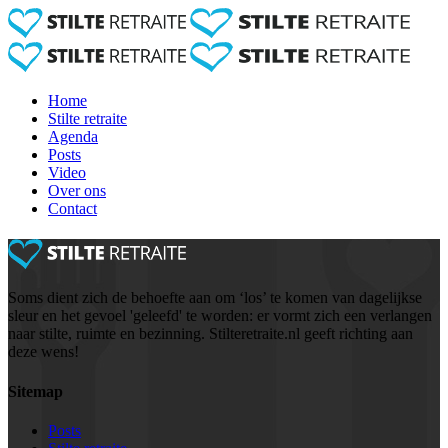
Home
Stilte retraite
Agenda
Posts
Video
Over ons
Contact
Soms dient zich de behoefte aan om ‘los’ te komen van dagelijkse
sleur en het gevoel 'geleefd' te worden: er vormt zich een verlangen
naar stilte, ruimte en bezinning. Stilteretraite.nl geeft richting aan
deze wens!
Sitemap
Posts