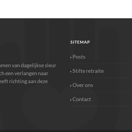
SITEMAP
Posts
omen van dagelijkse sleur
Stilte retraite
ich een verlangen naar
geeft richting aan deze
Over ons
Contact