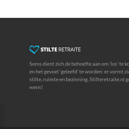
Soms dient zich de behoefte aan om ‘los’ te k
en het gevoel 'geleefd' te worden: er vormt z
stilte, ruimte en bezinning. Stilteretraite.nl 
wens!