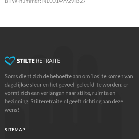
BTW-nummer: NL00149929IB27
Soms dient zich de behoefte aan om ‘los’ te komen van
dagelijkse sleur en het gevoel 'geleefd' te worden: er
vormt zich een verlangen naar stilte, ruimte en
bezinning. Stilteretraite.nl geeft richting aan deze
wens!
SITEMAP