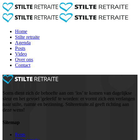
Home
Stilte retraite
Agenda
Posts
Video
Over ons
Contact
Soms dient zich de behoefte aan om ‘los’ te komen van dagelijkse
sleur en het gevoel 'geleefd' te worden: er vormt zich een verlangen
naar stilte, ruimte en bezinning. Stilteretraite.nl geeft richting aan
deze wens!
Sitemap
Posts