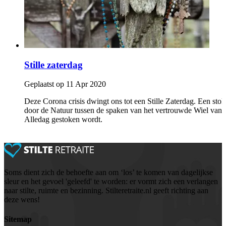
Stille zaterdag
Geplaatst op 11 Apr 2020
Deze Corona crisis dwingt ons tot een Stille Zaterdag. Een stok
door de Natuur tussen de spaken van het vertrouwde Wiel van
Alledag gestoken wordt.
Soms dient zich de behoefte aan om ‘los’ te komen van dagelijkse
sleur en het gevoel 'geleefd' te worden: er vormt zich een verlangen
naar stilte, ruimte en bezinning. Stilteretraite.nl geeft richting aan
deze wens!
Sitemap