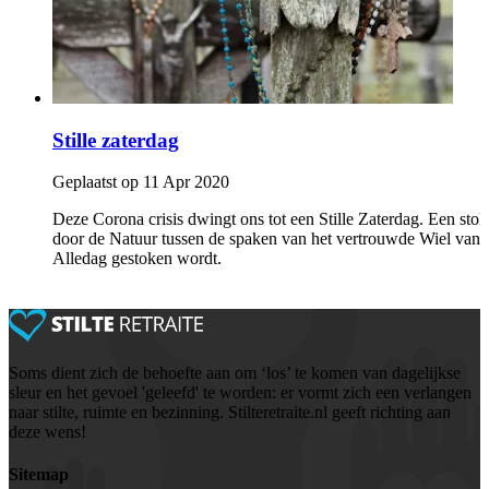
Stille zaterdag
Geplaatst op 11 Apr 2020
Deze Corona crisis dwingt ons tot een Stille Zaterdag. Een stok
door de Natuur tussen de spaken van het vertrouwde Wiel van
Alledag gestoken wordt.
Soms dient zich de behoefte aan om ‘los’ te komen van dagelijkse
sleur en het gevoel 'geleefd' te worden: er vormt zich een verlangen
naar stilte, ruimte en bezinning. Stilteretraite.nl geeft richting aan
deze wens!
Sitemap