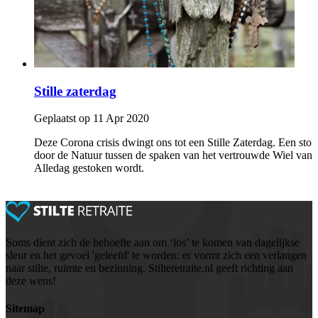
Stille zaterdag
Geplaatst op 11 Apr 2020
Deze Corona crisis dwingt ons tot een Stille Zaterdag. Een stok
door de Natuur tussen de spaken van het vertrouwde Wiel van
Alledag gestoken wordt.
Soms dient zich de behoefte aan om ‘los’ te komen van dagelijkse
sleur en het gevoel 'geleefd' te worden: er vormt zich een verlangen
naar stilte, ruimte en bezinning. Stilteretraite.nl geeft richting aan
deze wens!
Sitemap